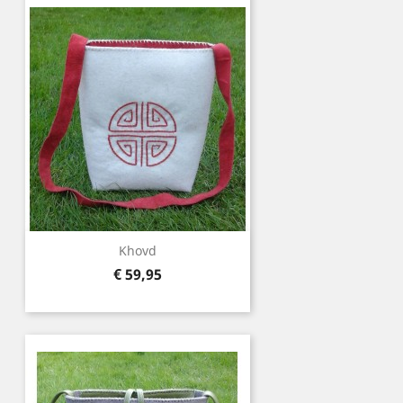
Khovd
Prijs
€ 59,95