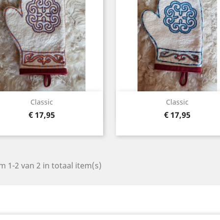
Snel bekijken
Snel bekijken


Classic
Classic
Prijs
Prijs
€ 17,95
€ 17,95
m 1-2 van 2 in totaal item(s)