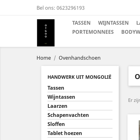
Bel ons:
0623296193
TASSEN
WIJNTASSEN
L
PORTEMONNEES
BODYW
Home
Ovenhandschoen
O
HANDWERK UIT MONGOLIË
Tassen
Wijntassen
Er zi
Laarzen
Schapenvachten
Sloffen
Tablet hoezen