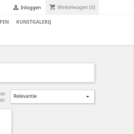
shopping_cart

Winkelwagen
(0)
Inloggen
FEN
KUNSTGALERIJ
eer
Relevantie

op: